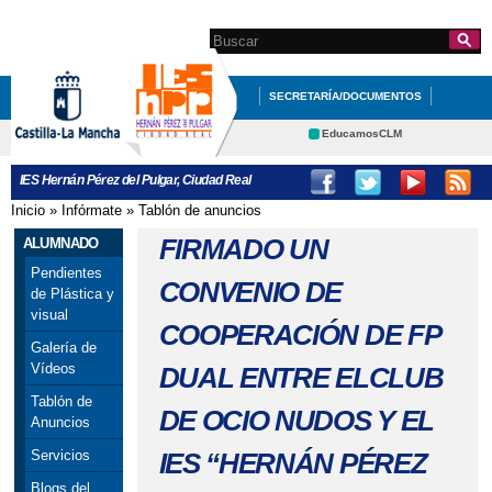
Pasar al
contenido
Search this site
Formulario de
principal
búsqueda
SECRETARÍA/DOCUMENTOS
PROFESORADO
ALUMNADO
EducamosCLM
Delphos
CONTACTA CON NOSOTROS
IES Hernán Pérez del Pulgar, Ciudad Real
Educación
Cultura
Inicio
»
Infórmate
»
Tablón de anuncios
Se encuentra usted aquí
Deportes
CRFP
FIRMADO UN
ALUMNADO
Contacto
Pendientes
CONVENIO DE
de Plástica y
visual
COOPERACIÓN DE FP
Galería de
Vídeos
DUAL ENTRE ELCLUB
Tablón de
DE OCIO NUDOS Y EL
Anuncios
IES “HERNÁN PÉREZ
Servicios
Blogs del