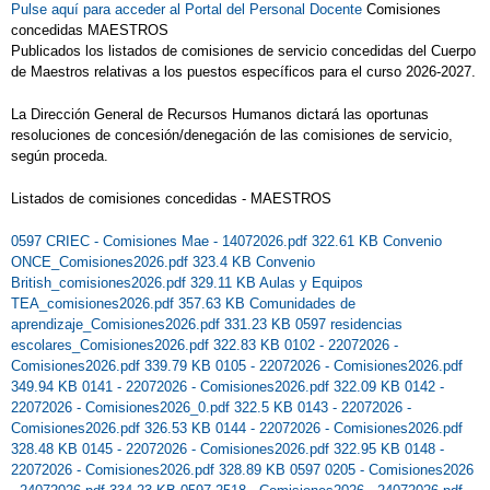
Pulse aquí para acceder al Portal del Personal Docente
Comisiones
concedidas MAESTROS
Publicados los listados de comisiones de servicio concedidas del Cuerpo
de Maestros relativas a los puestos específicos para el curso 2026-2027.
La Dirección General de Recursos Humanos dictará las oportunas
resoluciones de concesión/denegación de las comisiones de servicio,
según proceda.
Listados de comisiones concedidas - MAESTROS
0597 CRIEC - Comisiones Mae - 14072026.pdf 322.61 KB
Convenio
ONCE_Comisiones2026.pdf 323.4 KB
Convenio
British_comisiones2026.pdf 329.11 KB
Aulas y Equipos
TEA_comisiones2026.pdf 357.63 KB
Comunidades de
aprendizaje_Comisiones2026.pdf 331.23 KB
0597 residencias
escolares_Comisiones2026.pdf 322.83 KB
0102 - 22072026 -
Comisiones2026.pdf 339.79 KB
0105 - 22072026 - Comisiones2026.pdf
349.94 KB
0141 - 22072026 - Comisiones2026.pdf 322.09 KB
0142 -
22072026 - Comisiones2026_0.pdf 322.5 KB
0143 - 22072026 -
Comisiones2026.pdf 326.53 KB
0144 - 22072026 - Comisiones2026.pdf
328.48 KB
0145 - 22072026 - Comisiones2026.pdf 322.95 KB
0148 -
22072026 - Comisiones2026.pdf 328.89 KB
0597 0205 - Comisiones2026