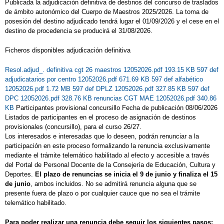
Publicada la adjudicación definitiva de destinos del concurso de traslados
de ámbito autonómico del Cuerpo de Maestros 2025/2026. La toma de
posesión del destino adjudicado tendrá lugar el 01/09/2026 y el cese en el
destino de procedencia se producirá el 31/08/2026.
Ficheros disponibles adjudicación definitiva
Resol.adjud_. definitiva cgt 26 maestros 12052026.pdf 193.15 KB
597 def
adjudicatarios por centro 12052026.pdf 671.69 KB
597 def alfabético
12052026.pdf 1.72 MB
597 def DPLZ 12052026.pdf 327.85 KB
597 def
DPC 12052026.pdf 328.76 KB
renuncias CGT MAE 12052026.pdf 340.86
KB
Participantes provisional concursillo Fecha de publicación 08/06/2026
Listados de participantes en el proceso de asignación de destinos
provisionales (concursillo), para el curso 26/27.
Los interesados e interesadas que lo deseen, podrán renunciar a la
participación en este proceso formalizando la renuncia exclusivamente
mediante el trámite telemático habilitado al efecto y accesible a través
del Portal de Personal Docente de la Consejería de Educación, Cultura y
Deportes.
El plazo de renuncias se inicia el 9 de junio y finaliza el 15
de junio
, ambos incluidos. No se admitirá renuncia alguna que se
presente fuera de plazo o por cualquier cauce que no sea el trámite
telemático habilitado.
Para poder realizar una renuncia debe seguir los siguientes pasos: