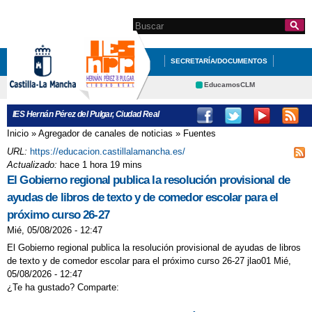
Pasar al
contenido
Search this site
Formulario de
principal
búsqueda
SECRETARÍA/DOCUMENTOS
PROFESORADO
ALUMNADO
EducamosCLM
Delphos
CONTACTA CON NOSOTROS
IES Hernán Pérez del Pulgar, Ciudad Real
Educación
Cultura
Inicio
»
Agregador de canales de noticias
»
Fuentes
Se encuentra usted aquí
Deportes
CRFP
URL:
https://educacion.castillalamancha.es/
Contacto
Actualizado:
hace 1 hora 19 mins
El Gobierno regional publica la resolución provisional de
ayudas de libros de texto y de comedor escolar para el
próximo curso 26-27
Mié, 05/08/2026 - 12:47
El Gobierno regional publica la resolución provisional de ayudas de libros
de texto y de comedor escolar para el próximo curso 26-27 jlao01 Mié,
05/08/2026 - 12:47
¿Te ha gustado? Comparte: