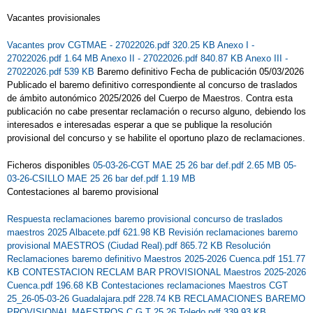
Vacantes provisionales
Vacantes prov CGTMAE - 27022026.pdf 320.25 KB
Anexo I -
27022026.pdf 1.64 MB
Anexo II - 27022026.pdf 840.87 KB
Anexo III -
27022026.pdf 539 KB
Baremo definitivo Fecha de publicación 05/03/2026
Publicado el baremo definitivo correspondiente al concurso de traslados
de ámbito autonómico 2025/2026 del Cuerpo de Maestros. Contra esta
publicación no cabe presentar reclamación o recurso alguno, debiendo los
interesados e interesadas esperar a que se publique la resolución
provisional del concurso y se habilite el oportuno plazo de reclamaciones.
Ficheros disponibles
05-03-26-CGT MAE 25 26 bar def.pdf 2.65 MB
05-
03-26-CSILLO MAE 25 26 bar def.pdf 1.19 MB
Contestaciones al baremo provisional
Respuesta reclamaciones baremo provisional concurso de traslados
maestros 2025 Albacete.pdf 621.98 KB
Revisión reclamaciones baremo
provisional MAESTROS (Ciudad Real).pdf 865.72 KB
Resolución
Reclamaciones baremo definitivo Maestros 2025-2026 Cuenca.pdf 151.77
KB
CONTESTACION RECLAM BAR PROVISIONAL Maestros 2025-2026
Cuenca.pdf 196.68 KB
Contestaciones reclamaciones Maestros CGT
25_26-05-03-26 Guadalajara.pdf 228.74 KB
RECLAMACIONES BAREMO
PROVISIONAL MAESTROS C.G.T 25 26 Toledo.pdf 339.93 KB