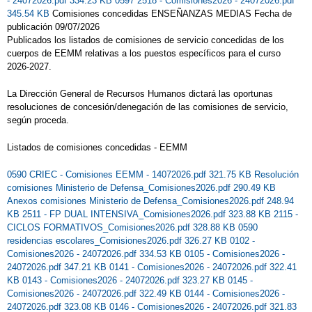
- 24072026.pdf 334.23 KB
0597 2518 - Comisiones2026 - 24072026.pdf
345.54 KB
Comisiones concedidas ENSEÑANZAS MEDIAS Fecha de
publicación 09/07/2026
Publicados los listados de comisiones de servicio concedidas de los
cuerpos de EEMM relativas a los puestos específicos para el curso
2026-2027.
La Dirección General de Recursos Humanos dictará las oportunas
resoluciones de concesión/denegación de las comisiones de servicio,
según proceda.
Listados de comisiones concedidas - EEMM
0590 CRIEC - Comisiones EEMM - 14072026.pdf 321.75 KB
Resolución
comisiones Ministerio de Defensa_Comisiones2026.pdf 290.49 KB
Anexos comisiones Ministerio de Defensa_Comisiones2026.pdf 248.94
KB
2511 - FP DUAL INTENSIVA_Comisiones2026.pdf 323.88 KB
2115 -
CICLOS FORMATIVOS_Comisiones2026.pdf 328.88 KB
0590
residencias escolares_Comisiones2026.pdf 326.27 KB
0102 -
Comisiones2026 - 24072026.pdf 334.53 KB
0105 - Comisiones2026 -
24072026.pdf 347.21 KB
0141 - Comisiones2026 - 24072026.pdf 322.41
KB
0143 - Comisiones2026 - 24072026.pdf 323.27 KB
0145 -
Comisiones2026 - 24072026.pdf 322.49 KB
0144 - Comisiones2026 -
24072026.pdf 323.08 KB
0146 - Comisiones2026 - 24072026.pdf 321.83