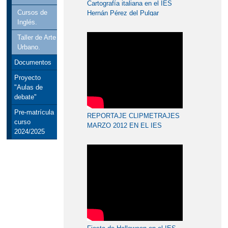
Cartografía italiana en el IES
Cursos de
Hernán Pérez del Pulgar
Inglés.
Taller de Arte
Urbano.
Documentos
Proyecto
"Aulas de
debate"
Pre-matrícula
REPORTAJE CLIPMETRAJES
curso
MARZO 2012 EN EL IES
2024/2025
HERNAN