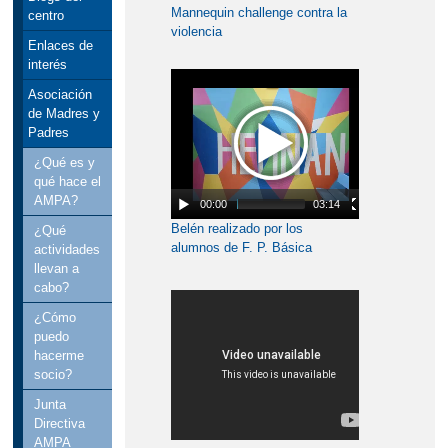
Mannequin challenge contra la
centro
violencia
Enlaces de
interés
Asociación
de Madres y
Padres
¿Qué es y
qué hace el
AMPA?
00:00
03:14
Belén realizado por los
¿Qué
alumnos de F. P. Básica
actividades
Procesos Comerciales del IES
llevan a
Hernán Pérez del Pulgar.
cabo?
Ciudad Real
¿Cómo
puedo
hacerme
socio?
Junta
Directiva
AMPA