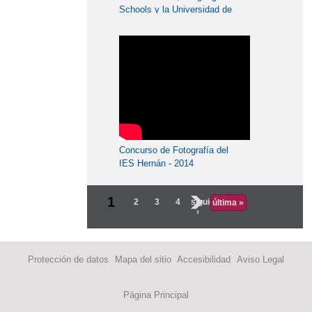
Schools y la Universidad de
Cambridge. 926 TVCR
Concurso de Fotografía del
IES Hernán - 2014
1
2
3
4
siguiente
última »
›
Protección de datos
Mapa del sitio
Accesibilidad
Aviso Legal
Página Principal