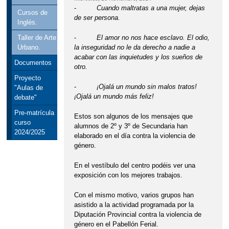
-
Cuando maltratas a una mujer, dejas
Cursos de
de ser persona.
Inglés.
-
El amor no nos hace esclavo. El odio,
Taller de Arte
la inseguridad no le da derecho a nadie a
Urbano.
acabar con las inquietudes y los sueños de
Documentos
otro.
Proyecto
-
¡Ojalá un mundo sin malos tratos!
"Aulas de
¡Ojalá un mundo más feliz!
debate"
Pre-matrícula
Estos son algunos de los mensajes que
curso
alumnos de 2º y 3º de Secundaria han
2024/2025
elaborado en el día contra la violencia de
género.
En el vestíbulo del centro podéis ver una
exposición con los mejores trabajos.
Con el mismo motivo, varios grupos han
asistido a la actividad programada por la
Diputación Provincial contra la violencia de
género en el Pabellón Ferial.