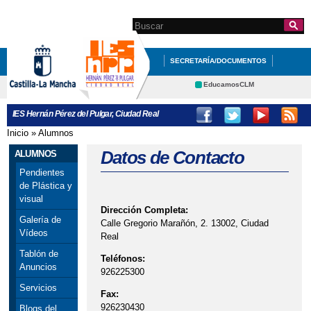
Pasar al
contenido
Search this site
Formulario de
principal
búsqueda
SECRETARÍA/DOCUMENTOS
PROFESORADO
ALUMNADO
EducamosCLM
Delphos
CONTACTA CON NOSOTROS
IES Hernán Pérez del Pulgar, Ciudad Real
Educación
Cultura
Inicio
»
Alumnos
Se encuentra usted aquí
Deportes
CRFP
Datos de Contacto
ALUMNOS
Contacto
Pendientes
de Plástica y
visual
Dirección Completa:
Galería de
Calle Gregorio Marañón, 2. 13002, Ciudad
Vídeos
Real
Tablón de
Teléfonos:
Anuncios
926225300
Servicios
Fax:
926230430
Blogs del