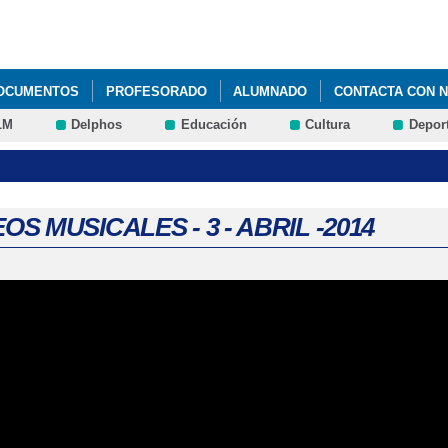
Pasar al
contenido
principal
DOCUMENTOS
PROFESORADO
ALUMNADO
CONTACTA CON 
LM
Delphos
Educación
Cultura
Depor
S MUSICALES - 3 - ABRIL -2014