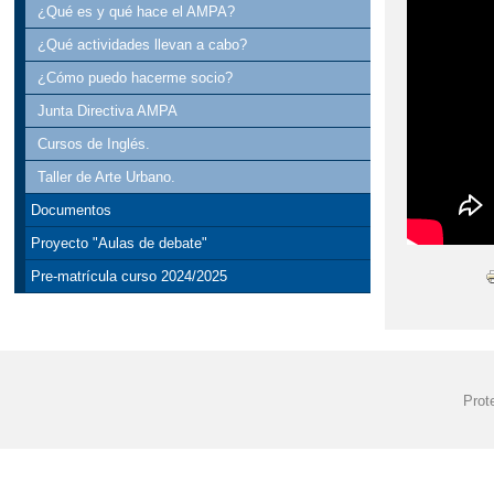
¿Qué es y qué hace el AMPA?
¿Qué actividades llevan a cabo?
¿Cómo puedo hacerme socio?
Junta Directiva AMPA
Cursos de Inglés.
Taller de Arte Urbano.
Documentos
Proyecto "Aulas de debate"
Pre-matrícula curso 2024/2025
Prot