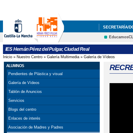
SECRETARÍA/
EducamosC
IES Hernán Pérez del Pulgar, Ciudad Real
Inicio
»
Nuestro Centro
»
Galería Multimedia
»
Galería de Vídeos
Se encuentra usted aquí
RECREO
ALUMNOS
Pendientes de Plástica y visual
Galería de Vídeos
Tablón de Anuncios
Servicios
Blogs del centro
Enlaces de interés
Asociación de Madres y Padres