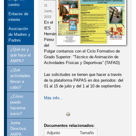
centro
11
Junio,
Enlaces de
2015
interés
En el
IES
Asociación
Hernán
de Madres y
Pérez
Padres
del
¿Qué es y
Pulgar contamos con el Ciclo Formativo de
qué hace el
Grado Superior: “Técnico de Animación de
AMPA?
Actividades Físicas y Deportivas” (TAFAD).
¿Qué
Las solicitudes se tienen que hacer a través
actividades
de la plataforma PAPAS en dos periodos: del
llevan a
01 al 15 de julio y del 1 al 10 de septiembre.
cabo?
¿Cómo
Más info...
puedo
hacerme
socio?
Junta
Documentos relacionados:
Directiva
Adjunto
Tamaño
AMPA