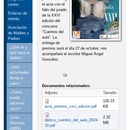
el acta con el
centro
fallo del jurado
Enlaces de
de la XXVI
interés
edición del
concurso
Asociación
"Cuentos del
de Madres y
aula". La
Padres
entrega de
¿Qué es y
premios será el día 27 de octubre; nos
qué hace el
acompañará el escritor Miguel Ángel
AMPA?
González.
¿Qué
actividades
llevan a
cabo?
Documentos relacionados:
¿Cómo
Adjunto
Tamaño
puedo
126.23
hacerme
acta_premios_xxvi_edicion.pdf
KB
socio?
2.32
Junta
diptico_cuentos_del_aula_2019-
MB
Directiva
20.pdf
AMPA