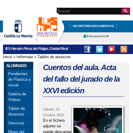
Pasar al
contenido
Search this site
Formulario de
principal
búsqueda
SECRETARÍA/DOCUMENTOS
PROFESORADO
ALUMNADO
EducamosCLM
Delphos
CONTACTA CON NOSOTROS
IES Hernán Pérez del Pulgar, Ciudad Real
Educación
Cultura
Inicio
»
Infórmate
»
Tablón de anuncios
Se encuentra usted aquí
Deportes
CRFP
Cuentos del aula. Acta
ALUMNADO
Contacto
Pendientes
del fallo del jurado de la
de Plástica y
visual
XXVI edición
Galería de
Vídeos
Tablón de
Sábado, 10
Anuncios
Octubre, 2020
En el fichero
Servicios
adjunto se
puede descargar
Blogs del