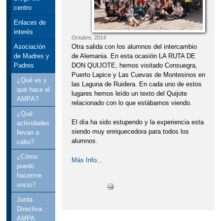
centro
Enlaces de
interés
Octubre, 2014
Otra salida con los alumnos del intercambio
Asociación
de Alemania. En esta ocasión LA RUTA DE
de Madres y
DON QUIJOTE, hemos visitado Consuegra,
Padres
Puerto Lapice y Las Cuevas de Montesinos en
¿Qué es y
las Laguna de Ruidera. En cada uno de estos
qué hace el
lugares hemos leído un texto del Quijote
AMPA?
relacionado con lo que estábamos viendo.
¿Qué
El día ha sido estupendo y la experiencia esta
actividades
siendo muy enriquecedora para todos los
llevan a
alumnos.
cabo?
¿Cómo
Más Info...
puedo
hacerme
socio?
Junta
Directiva
AMPA