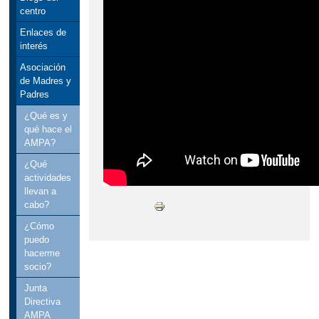
centro
Enlaces de
interés
Asociación
de Madres y
Padres
¿Qué es y
qué hace el
AMPA?
¿Qué
actividades
llevan a
cabo?
¿Cómo
puedo
hacerme
socio?
Junta
Directiva
AMPA